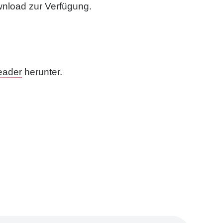
wnload zur Verfügung.
eader
herunter.